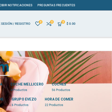
CIBIR NOTIFICACIONES
PREGUNTAS FRECUENTES
0
0
0
E SESIÓN / REGISTRO
$
0.00
em
A
COCHE MELLICERO
COCHES
4
Productos
56
Productos
OS
GRUPO EVEZO
HORA DE COMER
6
Productos
22
Productos