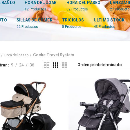
L BAÑLO
HORA DE JUGAR
HORA DEL PASEO
LANZAMI
12
Productos
62
Productos
27
Producto
UTO
SILLAS DE COMER
TRICICLOS
ULTIMO STOCK
22
Productos
5
Productos
43
Productos
Coche Travel System
Hora del paseo
trar
9
24
36