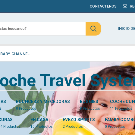
CONTÁCTENOS
RE
INICIO D
EBABY CHANNEL
oche Travel Syst
TAS
BOUNCERS Y MECEDORAS
BUGGIES
COCHE CUN
s
0
Productos
8
Productos
11
Productos
CUNAS
EN CASA
EVEZO SPORTS
FAMILY COMB
14
Productos
10
Productos
2
Productos
0
Productos