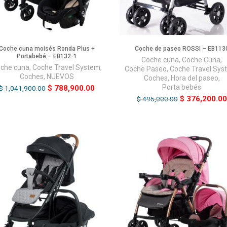
Coche cuna moisés Ronda Plus +
Coche de paseo ROSSI – EB113
Portabebé – EB132-1
Coche cuna
,
Coche Cuna
,
che cuna
,
Coche Travel System
,
Coche Paseo
,
Coche Travel Sys
Coches
,
NUEVOS
Coches
,
Hora del paseo
,
Porta bebés
$
788,900.00
$
1,041,900.00
$
376,200.00
$
495,000.00