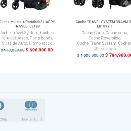
Coche Maleta + Portabebé HAPPY
Coche TRAVEL SYSTEM BRAVIAR
TRAVEL- EB198
EB1092-1
Coche Travel System
,
Coches
,
Coche Cuna
,
Coche cuna
,
Hora del paseo
,
Porta bebés
,
Coche Reversible
,
Sillas de Auto
,
Ultimo stock
Coche Travel System
,
Coche
Ultimo stock
$
696,900.00
$
913,000.00
$
784,900.0
$
1,036,000.00