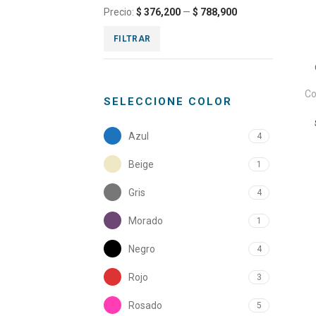
Precio:
$ 376,200
—
$ 788,900
FILTRAR
Co
SELECCIONE COLOR
Azul
4
Beige
1
Gris
4
Morado
1
Negro
4
Rojo
3
Rosado
5