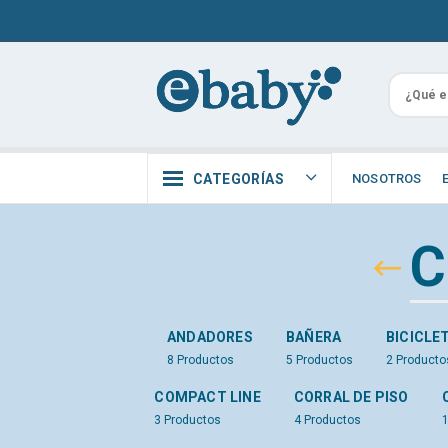
CATEGORÍAS
NOSOTROS
C
ANDADORES
BAÑERA
BICICLE
8
Productos
5
Productos
2
Producto
COMPACT LINE
CORRAL DE PISO
3
Productos
4
Productos