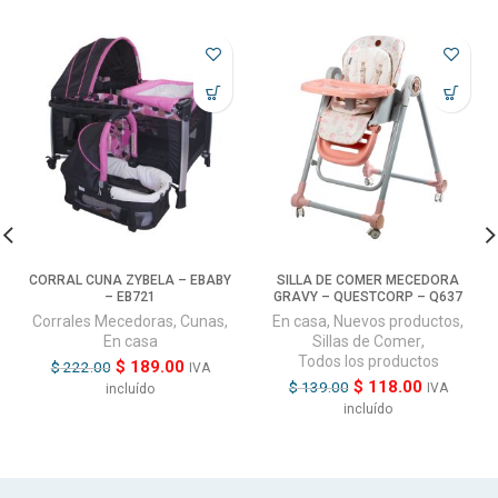
CORRAL CUNA ZYBELA – EBABY
SILLA DE COMER MECEDORA
– EB721
GRAVY – QUESTCORP – Q637
Corrales Mecedoras
,
Cunas
,
En casa
,
Nuevos productos
,
En casa
Sillas de Comer
,
Todos los productos
$
189.00
$
222.00
IVA
$
118.00
$
139.00
IVA
incluído
incluído