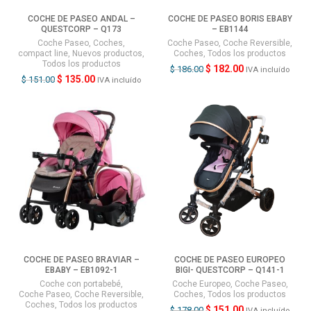
COCHE DE PASEO ANDAL –
COCHE DE PASEO BORIS EBABY
QUESTCORP – Q173
– EB1144
Coche Paseo
,
Coches
,
Coche Paseo
,
Coche Reversible
,
compact line
,
Nuevos productos
,
Coches
,
Todos los productos
Todos los productos
$
182.00
$
186.00
IVA incluído
$
135.00
$
151.00
IVA incluído
COCHE DE PASEO BRAVIAR –
COCHE DE PASEO EUROPEO
EBABY – EB1092-1
BIGI- QUESTCORP – Q141-1
Coche con portabebé
,
Coche Europeo
,
Coche Paseo
,
Coche Paseo
,
Coche Reversible
,
Coches
,
Todos los productos
Coches
,
Todos los productos
$
151.00
$
178.00
IVA incluído