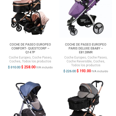
COCHE DE PASEO EUROPEO
COCHE DE PASEO EUROPEO
COMFORT- QUESTCORP –
PARIS DELUXE EBABY –
Q147P
EB128MR
Coche Europeo
,
Coche Paseo
,
Coche Europeo
,
Coche Paseo
,
Coches
,
Todos los productos
Coche Reversible
,
Coches
,
Todos los productos
$
258.00
$
310.00
IVA incluído
$
193.00
$
226.00
IVA incluído