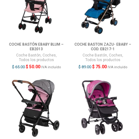
COCHE BASTÓN EBABY BLUM –
COCHE BASTON ZAZU- EBABY –
EB2013
COD. EB217-1
Coche Bastón
,
Coches
,
Coche Bastón
,
Coches
,
Todos los productos
Todos los productos
$
50.00
$
75.00
$
65.00
$
89.00
IVA incluído
IVA incluído