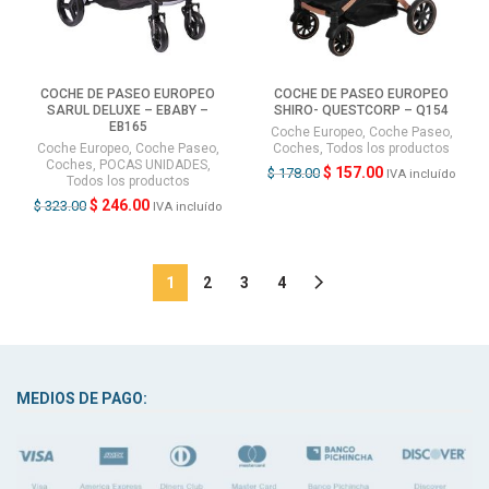
COCHE DE PASEO EUROPEO
COCHE DE PASEO EUROPEO
SARUL DELUXE – EBABY –
SHIRO- QUESTCORP – Q154
EB165
Coche Europeo
,
Coche Paseo
,
Coche Europeo
,
Coche Paseo
,
Coches
,
Todos los productos
Coches
,
POCAS UNIDADES
,
$
157.00
$
178.00
IVA incluído
Todos los productos
$
246.00
$
323.00
IVA incluído
1
2
3
4
MEDIOS DE PAGO: