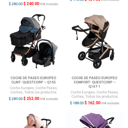
$
240.00
$
280.00
IVA incluído
COCHE DE PASEO EUROPEO
COCHE DE PASEO EUROPEO
CLINT- QUESTCORP – Q155
COMFORT- QUESTCORP –
Q147-1
Coche Europeo
,
Coche Paseo
,
Coches
,
Todos los productos
Coche Europeo
,
Coche Paseo
,
Coches
,
Todos los productos
$
252.00
$
289.00
IVA incluído
$
162.00
$
188.00
IVA incluído