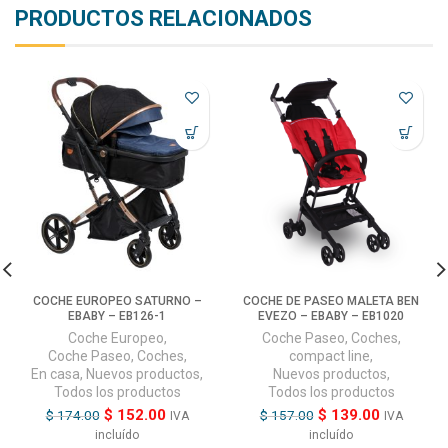
PRODUCTOS RELACIONADOS
COCHE EUROPEO SATURNO –
COCHE DE PASEO MALETA BEN
EBABY – EB126-1
EVEZO – EBABY – EB1020
Coche Europeo
,
Coche Paseo
,
Coches
,
Coche Paseo
,
Coches
,
compact line
,
En casa
,
Nuevos productos
,
Nuevos productos
,
Todos los productos
Todos los productos
$
152.00
$
139.00
$
174.00
$
157.00
IVA
IVA
incluído
incluído